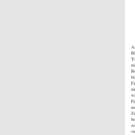
Am
Bl
To
mi
Be
be
Ei
nä
wä
Pa
na
Zu
be
zo
vi