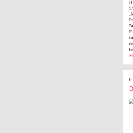
Ha
Sh
„M
Pe
Bu
Fü
is
de
be
M
0
D