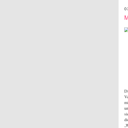
0
M
Di
Ve
mi
un
si
di
„W