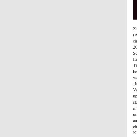
Ze
(A
ei
20
Sc
Ei
Ti
be
we
„K
Ve
un
st
in
un
au
ei
Kl