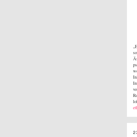
„E
so
Äs
ps
we
In
In
vo
Ro
lo
et
2