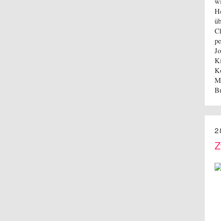
wi
He
üb
Ch
pe
Jo
Ki
Ko
Mi
B
2
Z