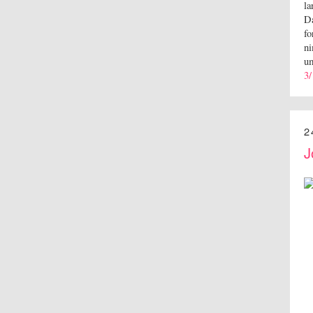
la
Da
fo
ni
um
3/
2
J