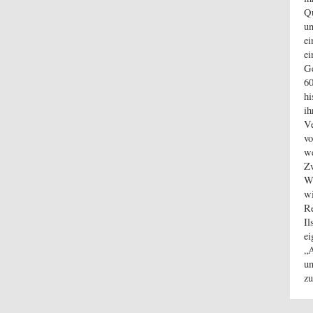
Qu
un
ei
ei
Ge
60
hi
ih
Ve
vo
we
Zw
W
w
Re
Il
ei
„A
un
z