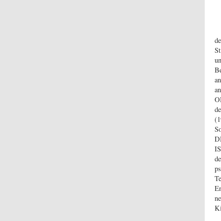
de
St
un
Be
an
a
O
d
(
S
D
IS
d
ps
Te
En
ne
Ki