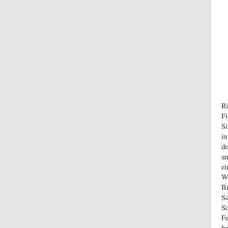
Rü
F
Si
in
de
am
e
WA
Bi
Sc
Sc
F
be