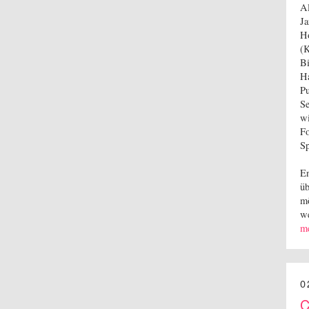
Al
Ja
Ho
(
Bi
Ha
Pu
Se
wi
Fo
S
En
üb
mö
we
m
0
C