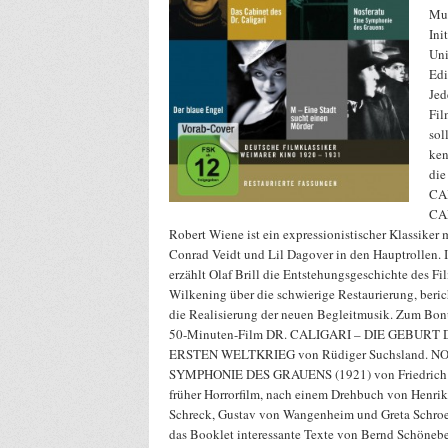
Mur
Ini
Uni
Edi
Jed
Fil
sol
ken
die
CA
CA
Robert Wiene ist ein expressionistischer Klassiker 
Conrad Veidt und Lil Dagover in den Hauptrollen.
erzählt Olaf Brill die Entstehungsgeschichte des Fi
Wilkening über die schwierige Restaurierung, beric
die Realisierung der neuen Begleitmusik. Zum Bonu
50-Minuten-Film DR. CALIGARI – DIE GEBURT
ERSTEN WELTKRIEG von Rüdiger Suchsland. N
SYMPHONIE DES GRAUENS (1921) von Friedrich W
früher Horrorfilm, nach einem Drehbuch von Henri
Schreck, Gustav von Wangenheim und Greta Schroed
das Booklet interessante Texte von Bernd Schönebe