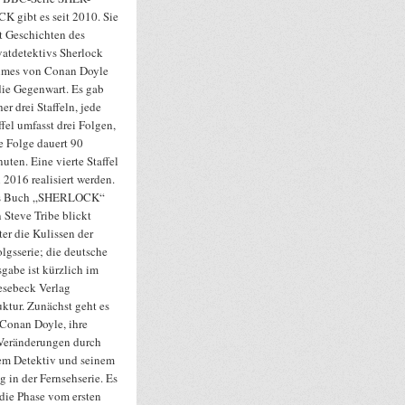
K gibt es seit 2010. Sie
t Geschichten des
vatdetektivs Sherlock
mes von Conan Doyle
die Gegenwart. Es gab
her drei Staffeln, jede
ffel umfasst drei Folgen,
e Folge dauert 90
uten. Eine vierte Staffel
l 2016 realisiert werden.
s Buch „SHERLOCK“
 Steve Tribe blickt
ter die Kulissen der
olgsserie; die deutsche
gabe ist kürzlich im
sebeck Verlag
uktur. Zunächst geht es
 Conan Doyle, ihre
 Veränderungen durch
em Detektiv und seinem
 in der Fernsehserie. Es
 die Phase vom ersten