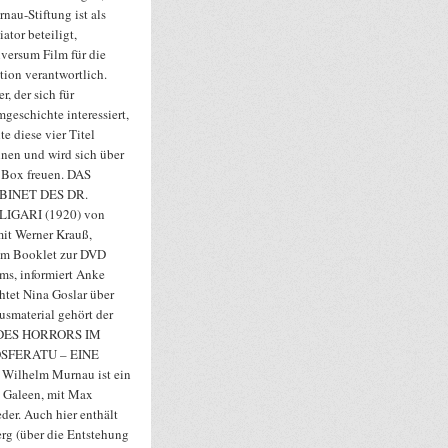
nau-Stiftung ist als
tiator beteiligt,
versum Film für die
tion verantwortlich.
er, der sich für
mgeschichte interessiert,
lte diese vier Titel
nen und wird sich über
 Box freuen. DAS
BINET DES DR.
LIGARI (1920) von
mit Werner Krauß,
 Im Booklet zur DVD
lms, informiert Anke
htet Nina Goslar über
smaterial gehört der
 DES HORRORS IM
OSFERATU – EINE
ilhelm Murnau ist ein
k Galeen, mit Max
er. Auch hier enthält
rg (über die Entstehung