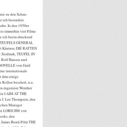
 nie zu den Schau-
ie ich besonders
habe. In den 1950er
 es immerhin vier Filme
ie ich beein-druckend
S TEUFELS GENERAL
t Käutner, DIE RATTEN
t Siodmak, TEUFEL IN
 Rolf Hansen und
OVELLE von Gerd
ine internationale
at ihm einige
e Rollen beschert, u.a.
en-ingenieur Wernher
 in I AIM AT THE
 J. Lee Thompson, den
ischen Manager
 in LORD JIM von
ooks, den
m James Bond-Film THE