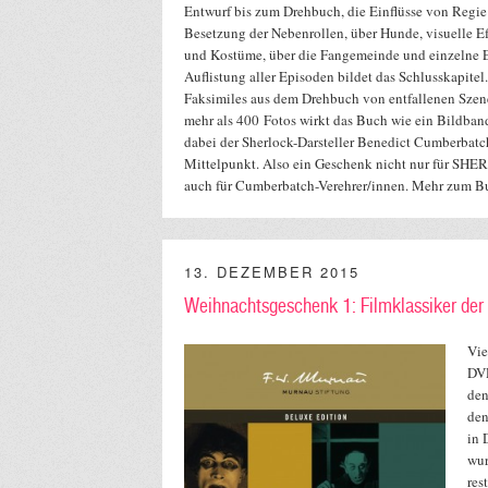
Entwurf bis zum Drehbuch, die Einflüsse von Regie 
Besetzung der Nebenrollen, über Hunde, visuelle E
und Kostüme, über die Fangemeinde und einzelne 
Auflistung aller Episoden bildet das Schlusskapite
Faksimiles aus dem Drehbuch von entfallenen Szene
mehr als 400 Fotos wirkt das Buch wie ein Bildband
dabei der Sherlock-Darsteller Benedict Cumberbatc
Mittelpunkt. Also ein Geschenk nicht nur für SH
auch für Cumberbatch-Verehrer/innen. Mehr zum 
13. DEZEMBER 2015
Weihnachtsgeschenk 1: Filmklassiker der
Vie
DVD
den
den
in 
wur
res