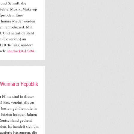
und Schnitt, die
ffekte, Musik, Make-up
Episoden. Eine
l. Immer wieder werden
n reproduziert. Mit
. Und natürlich steht
h (Coverfoto) im
ERLOCK-Fans, sondern
Buch:
sherlock/t-1/394
 Weimarer Republik
r Filme sind in dieser
-Box vereint, die zu
 besten gehören, die in
 letzten hundert Jahren
Deutschland gedreht
den. Es handelt sich um
taurierte Fassungen, die