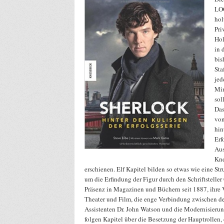
LOC
hol
Pri
Hol
in 
bis
Sta
jed
Min
sol
Da
von
hin
Erf
Aus
Kne
erschienen. Elf Kapitel bilden so etwas wie eine Str
um die Erfindung der Figur durch den Schriftsteller
Präsenz in Magazinen und Büchern seit 1887, ihre
Theater und Film, die enge Verbindung zwischen d
Assistenten Dr. John Watson und die Modernisierung
folgen Kapitel über die Besetzung der Hauptrollen,