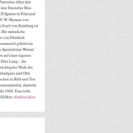
raetorius (über den
 den Darsteller Max
S Spuren in Film und
r F. W. Murnau von
osef von Sternberg ist
e. Die männliche
e von Friedrich
usmaterial gehört ein
h-Spezialisten Werner
st auf einer eigenen
Fritz Lang – die
wichtigstes Werk der
 Gründgens und Otto
schen in Bild und Ton
onusmaterial, darunter
hr 1968. Eine tolle
DVD-Box:
filmklassiker-