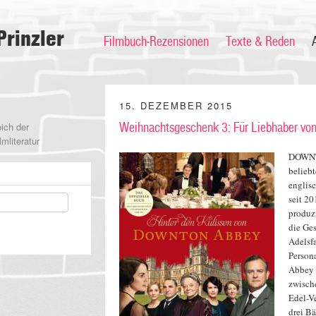
Prinzler
Filmbuch-Rezensionen
Texte & Reden
15. DEZEMBER 2015
ich der
Weihnachtsgeschenk 3: Für Liebhaber 
mliteratur
DOWNT
belieb
englisc
seit 20
produzi
die Ges
Adelsfa
Person
Abbey 
zwisch
Edel-Ve
drei B