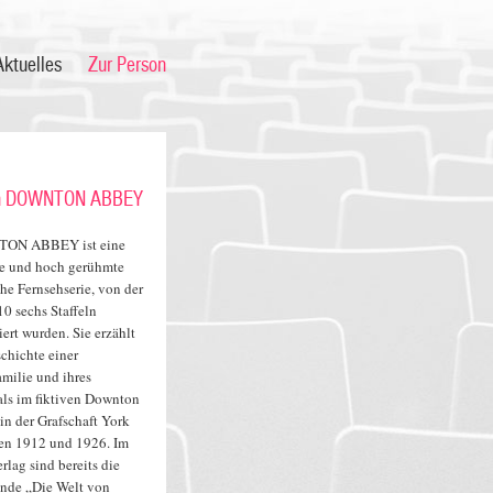
Aktuelles
Zur Person
von DOWNTON ABBEY
ON ABBEY ist eine
te und hoch gerühmte
he Fernsehserie, von der
10 sechs Staffeln
ert wurden. Sie erzählt
chichte einer
milie und ihres
als im fiktiven Downton
in der Grafschaft York
en 1912 und 1926. Im
rlag sind bereits die
ände „Die Welt von