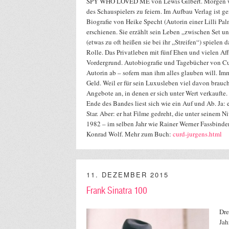
SPY WHO LOVED ME von Lewis Gilbert. Morgen wä
des Schauspielers zu feiern. Im Aufbau Verlag ist g
Biografie von Heike Specht (Autorin einer Lilli Pal
erschienen. Sie erzählt sein Leben „zwischen Set un
(etwas zu oft heißen sie bei ihr „Streifen“) spielen 
Rolle. Das Privatleben mit fünf Ehen und vielen Aff
Vordergrund. Autobiografie und Tagebücher von Cu
Autorin ab – sofern man ihm alles glauben will. Im
Geld. Weil er für sein Luxusleben viel davon brauc
Angebote an, in denen er sich unter Wert verkaufte.
Ende des Bandes liest sich wie ein Auf und Ab. Ja: e
Star. Aber: er hat Filme gedreht, die unter seinem N
1982 – im selben Jahr wie Rainer Werner Fassbind
Konrad Wolf. Mehr zum Buch:
curd-jurgens.html
11. DEZEMBER 2015
Frank Sinatra 100
Dre
Jah