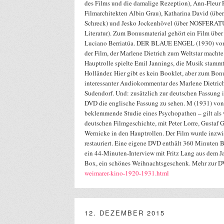
des Films und die damalige Rezeption), Ann-Fleur P
Filmarchitekten Albin Grau), Katharina David (über
Schreck) und Jesko Jockenhövel (über NOSFERATU
Literatur). Zum Bonusmaterial gehört ein Film übe
Luciano Berriatúa. DER BLAUE ENGEL (1930) von J
der Film, der Marlene Dietrich zum Weltstar macht
Hauptrolle spielte Emil Jannings, die Musik stammt
Holländer. Hier gibt es kein Booklet, aber zum Bon
interessanter Audiokommentar des Marlene Dietric
Sudendorf. Und: zusätzlich zur deutschen Fassung i
DVD die englische Fassung zu sehen. M (1931) von 
beklemmende Studie eines Psychopathen – gilt als 
deutschen Filmgeschichte, mit Peter Lorre, Gustaf
Wernicke in den Hauptrollen. Der Film wurde inzwi
restauriert. Eine eigene DVD enthält 360 Minuten B
ein 44-Minuten-Interview mit Fritz Lang aus dem Ja
Box, ein schönes Weihnachtsgeschenk. Mehr zur 
weimarer-kino-1920-1931.html
12. DEZEMBER 2015