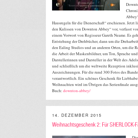
Downto
Chroni
Abbey“
Hausregeln für die Dienerschaft“ erschienen. Jetzt 
den Kulissen von Downton Abbey“ vor, verfasst v
einem Vorwort von Regisseur Gareth Neame. Es geh
Entstehung der Drehbücher, dann um die Dreharbeit
den Ealing Studios und an anderen Orten, um die R
die Arbeit der Maskenbildner, um Ton, Sprache und
Darstellerinnen und Darsteller in der Welt des Adel
und schließlich um die weltweite Rezeption inklusi
Auszeichnungen. Für die rund 300 Fotos des Bandes
verantwortlich. Ein schönes Geschenk für Liebhaber
Weihnachten wird im Übrigen das Serienfinale ausg
Buch:
downton-abbey/
14. DEZEMBER 2015
Weihnachtsgeschenk 2: Für SHERLOCK-F
Die