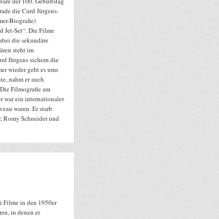
re der 100. Geburtstag
erade die Curd Jürgens-
mer-Biografie)
d Jet-Set“. Die Filme
dabei die sekundäre
ären steht im
rd Jürgens sichern die
mer wieder geht es ums
hte, nahm er auch
 Die Filmografie am
r war ein internationaler
iveau waren. Er starb
er, Romy Schneider und
i Filme in den 1950er
ren, in denen er