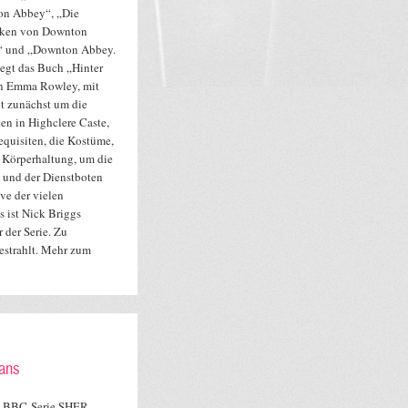
n Abbey“, „Die
ken von Downton
 und „Downton Abbey.
liegt das Buch „Hinter
on Emma Rowley, mit
t zunächst um die
en in Highclere Caste,
equisiten, die Kostüme,
 Körperhaltung, um die
s und der Dienstboten
ve der vielen
 ist Nick Briggs
 der Serie. Zu
estrahlt. Mehr zum
ans
 BBC-Serie SHER-