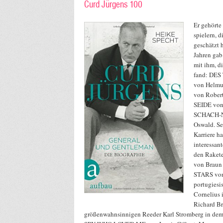
Curd Jürgens 100
Er gehörte
spielern, d
geschätzt 
Jahren gab
mit ihm, d
fand: DE
von Helmu
von Rober
SEIDE von
SCHACH-N
Oswald. Se
Karriere h
interessant
den Raket
von Braun
STARS von
portugies
Cornelius
Richard Br
größenwahnsinnigen Reeder Karl Stromberg in de