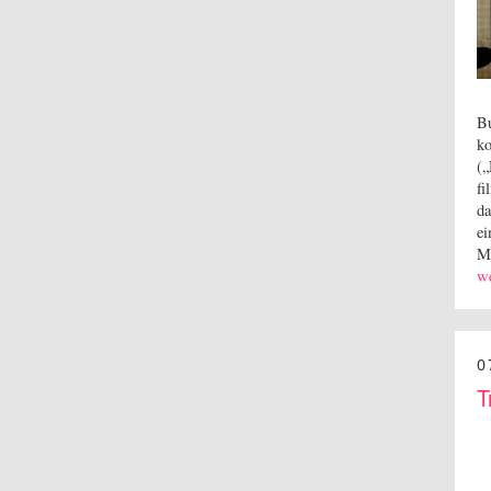
Bu
ko
(
f
da
ei
Mi
we
0
T