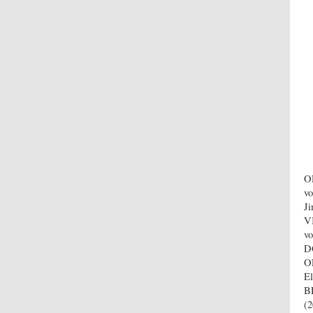
O
v
J
V
vo
D
O
E
B
(