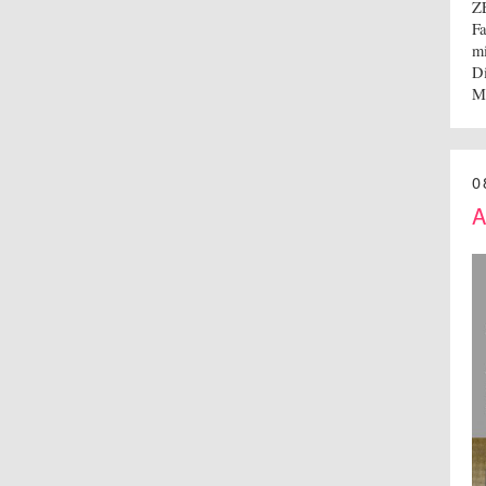
Z
Fa
mi
Di
M
0
A