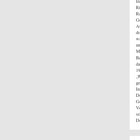
In
Ri
Ra
Ge
A
do
wa
un
Ma
Be
d
19
„W
ge
In
Do
Ge
Vo
se
D