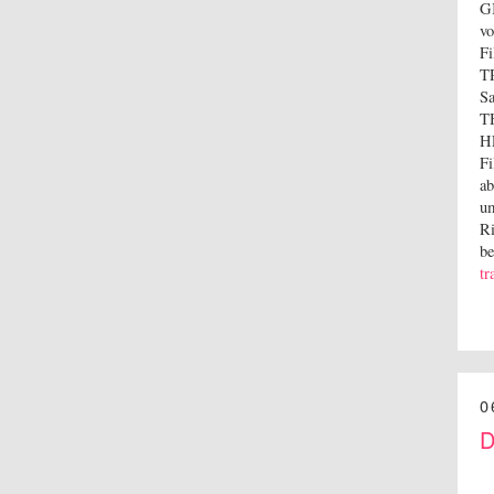
G
vo
F
T
S
T
HE
Fi
ab
um
Ri
be
tr
0
D