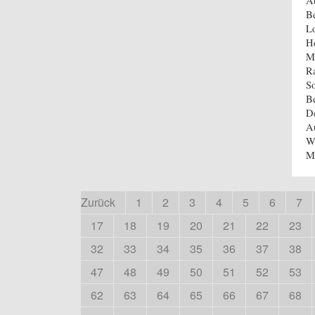
Ab
Be
Lo
He
Ma
Ra
So
Be
De
Au
We
M
Zurück
1
2
3
4
5
6
7
17
18
19
20
21
22
23
32
33
34
35
36
37
38
47
48
49
50
51
52
53
62
63
64
65
66
67
68