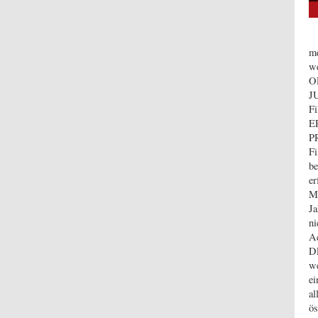
me
we
O
JU
F
E
PR
Fi
be
er
MU
Ja
ni
Ac
D
we
ei
al
ös