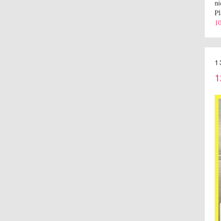
ni
Pl
10
1
1