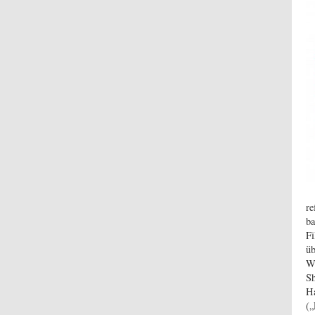
r
ba
F
üb
We
Sh
H
(„