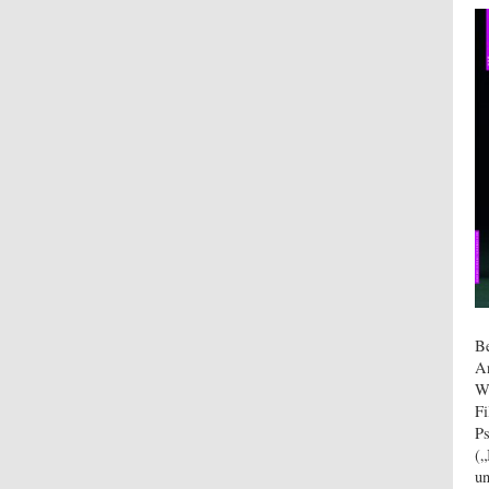
Be
An
We
Fi
Ps
(„
u