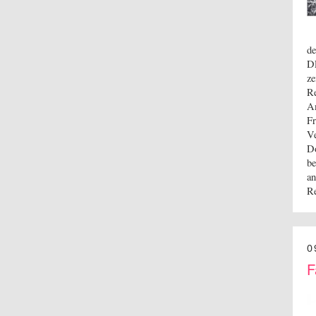
de
DE
ze
Re
Am
Fr
Ve
Do
be
an
R
0
F