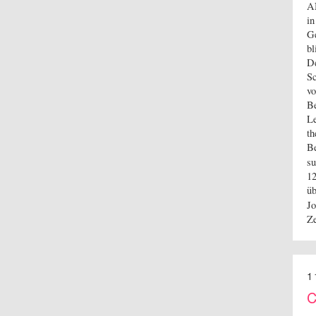
A
in
Ge
bl
De
Sc
vo
Be
Le
th
Be
su
12
üb
Jo
Ze
1
C