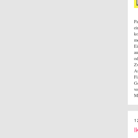
Pa
ei
ko
me
Ei
au
od
Z
An
Fi
Ge
vo
M
1
I