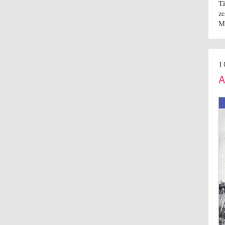
Tä
ze
M
1
A