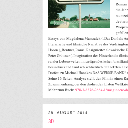
Roman „
die Jahr
raumzei
deutsch
Worpswe
gefallen
Essays von Magdalena Marszalek („Das Dorf als Ant
literarische und filmische Narrative des Verdrängte
Hoorn („Rentner, Roma, Resignierte: slowakische D
Peter Grüttner („Imagination des Hinterlands: film
ruraler Lebenswelten im zeitgenössischen brasilian
beeindruckend fand ich schließlich den letzten Tex
Dorfes: zu Michael Hanekes DAS WEISSE BAND“ 
Seine 16-Seiten-Analyse stellt den Film in einen R
Zusammenhang, der den drohenden Ersten Weltkrieg
Mehr zum Buch:
978-3-8376-2684-1/imaginaere-d
28. AUGUST 2014
3D