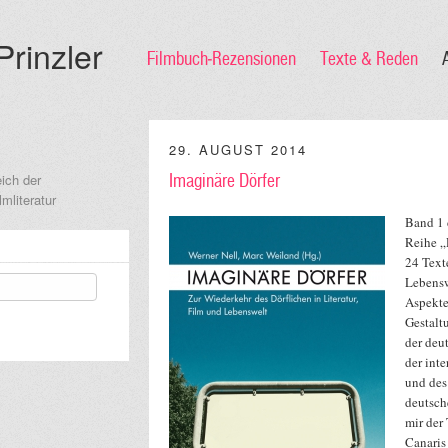
Prinzler
Filmbuch-Rezensionen
Texte & Reden
29. AUGUST 2014
ich der
Imaginäre Dörfer
mliteratur
Band 1 
Reihe „
24 Text
Lebensw
Aspekte
Gestalt
der deu
der inte
und des
deutsch
mir der
Canaris