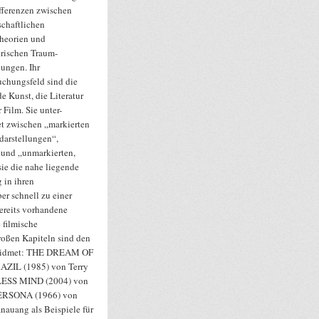
fferenzen zwischen
schaftlichen
heorien und
erischen Traum-
lungen. Ihr
uchungsfeld sind die
e Kunst, die Literatur
 Film. Sie unter-
et zwischen „markierten
darstellungen“,
 und „unmarkierten,
ie die nahe liegende
 in ihren
er schnell zu einer
ereits vorhandene
e filmische
großen Kapiteln sind den
gewidmet: THE DREAM OF
AZIL (1985) von Terry
ESS MIND (2004) von
 PERSONA (1966) von
auang als Beispiele für