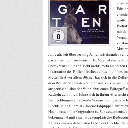
Tagess
Editio
erschie
großer 
Porträt 
mit den
Vergan
verstan
Mutter
Jahre alt, seit über sechzig Jahren miteinander verhe
passen sie nicht zusammen. Der Vater ist eher extrov
Sportveranstaltungen, liebt nichts mehr als seinen G
Inkarnation des Rollenklischees eines allein best
Mutter liest vor allem Bücher, hat sich in die Religio
dem Rollator durch den Supermarkt, ist zweimal i
ausgerutscht, aber der Vater lehnt einen Haltegriff s
Kacheln zu bohren, lohne sich in ihrem Alter nicht
Beobachtungen eine zweite Wahrnehmungsebene hi
Liechti seine Eltern als Hasen-Stabpuppen auftreten
Hochdeutsch (der Originalton ist Schweizerdeutsch 
bekommen damit eine fast exemplarische Bedeutung
Kamera uns aus dem realen Leben der Liechti-Elter