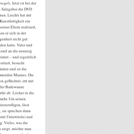
piegels
. Jetzt ist bei der
n Salzgeber die DVD
nen. Liechti hat mit
Kunstfertigkeit ein
seiner Eltern realisiert,
en er sich in der
genheit nicht gut
den hatte. Vater und
 sind an die neunzig
iratet – und eigentlich
ertiert, besucht
arten und ist die
immenden Mannes. Die
n geflüchtet, irrt mit
n der Badewanne
trikt ab: Löcher in die
 mehr. Um seinen
nzuzufügen, lässt
, sie sprechen dann
mit Untertiteln) und
. Vieles, was die
n zeigt, möchte man