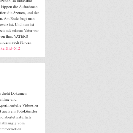
Szenen, so unfassbar
nn kippen die Aufnahmen
iert die Szenen, und der
in. Am Ende fragt man
hweiz ist. Und man ist
och mit seinem Vater vor
er von ihm. VATERS
ondern auch für den
tikel&id=512
r dreht Dokumen-
arfilme und
xperimentelle Videos, er
st auch ein Fotokünstler
nd abeitet natürlich
nabhängig vom
ommerziellen