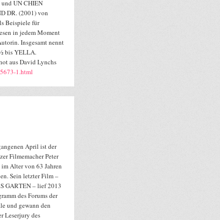
en und UN CHIEN
 DR. (2001) von
s Beispiele für
Lesen in jedem Moment
utorin. Insgesamt nennt
 ½ bis YELLA.
hot aus David Lynchs
5673-1.html
angenen April ist der
zer Filmemacher Peter
 im Alter von 63 Jahren
en. Sein letzter Film –
S GARTEN – lief 2013
gramm des Forums der
ale und gewann den
er Leserjury des