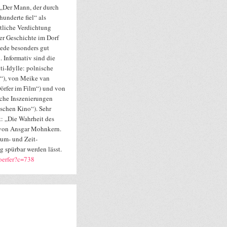
Der Mann, der durch
hunderte fiel“ als
tliche Verdichtung
er Geschichte im Dorf
de besonders gut
. Informativ sind die
i-Idylle: polnische
n“), von Meike van
örfer im Film“) und von
ische Inszenierungen
ischen Kino“). Sehr
t: „Die Wahrheit des
von Ansgar Mohnkern.
aum- und Zeit-
 spürbar werden lässt.
oerfer?c=738