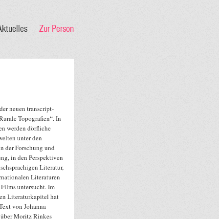
Aktuelles
Zur Person
der neuen transcript-
Rurale Topografien“. In
en werden dörfliche
elten unter den
n der Forschung und
ung, in den Perspektiven
tschsprachigen Literatur,
rnationalen Literaturen
 Films untersucht. Im
en Literaturkapitel hat
 Text von Johanna
 über Moritz Rinkes