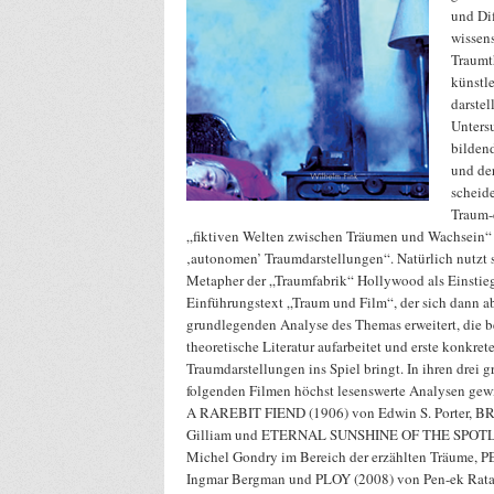
und Di
wissen
Traumt
künstl
darstel
Unters
bildend
und der
scheid
Traum-
„fiktiven Welten zwischen Träumen und Wachsein“
‚autonomen’ Traumdarstellungen“. Natürlich nutzt s
Metapher der „Traumfabrik“ Hollywood als Einstieg
Einführungstext „Traum und Film“, der sich dann ab
grundlegenden Analyse des Themas erweitert, die b
theoretische Literatur aufarbeitet und erste konkret
Traumdarstellungen ins Spiel bringt. In ihren drei 
folgenden Filmen höchst lesenswerte Analysen 
A RAREBIT FIEND (1906) von Edwin S. Porter, BR
Gilliam und ETERNAL SUNSHINE OF THE SPOTL
Michel Gondry im Bereich der erzählten Träume,
Ingmar Bergman und PLOY (2008) von Pen-ek Ratan