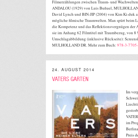
Filmerzählungen zwischen Traum- und Wachwelt
ANDALOU (1929) von Luis Buñuel, MULHOLLAND
David Lynch und BIN-JIP (2004) von Kim Ki-duk al
mögliche filmische Traumwelten. Man spürt beim 
die Kompetenz und das Reflektionsvergnügen der A
sie im Anhang 62 Filmtitel mit Traumbezug, von 8
Umschlagabbildung (inklusive Rückseite): Screens
MULHOLLAND DR. Mehr zum Buch:
978-3-7705-
24. AUGUST 2014
VATERS GARTEN
Im verg
Schwei
Liechti
gestorb
VATER
im Pro
Berlin
Preis d