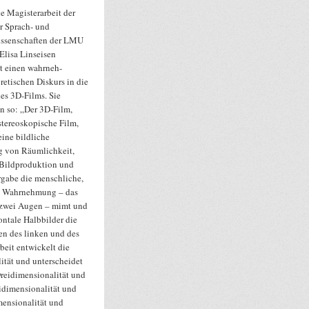
ne Magisterarbeit der
ür Sprach- und
issenschaften der LMU
lisa Linseisen
t einen wahrneh-
etischen Diskurs in die
es 3D-Films. Sie
hn so: „Der 3D-Film,
stereoskopische Film,
eine bildliche
g von Räumlichkeit,
 Bildproduktion und
gabe die menschliche,
e Wahrnehmung – das
 zwei Augen – mimt und
ontale Halbbilder die
en des linken und des
beit entwickelt die
ität und unterscheidet
Dreidimensionalität und
eidimensionalität und
mensionalität und