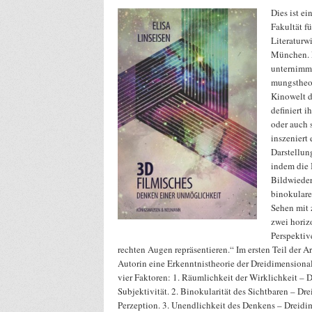
Dies ist ei
Fakultät f
Literaturw
München. E
unternimm
mungstheor
Kinowelt d
definiert i
oder auch 
inszeniert 
Darstellun
indem die
Bildwieder
binokular
Sehen mit
zwei horiz
Perspektiv
rechten Augen repräsentieren.“ Im ersten Teil der Ar
Autorin eine Erkenntnistheorie der Dreidimensional
vier Faktoren: 1. Räumlichkeit der Wirklichkeit – 
Subjektivität. 2. Binokularität des Sichtbaren – Dr
Perzeption. 3. Unendlichkeit des Denkens – Dreidi