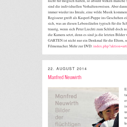
nicht für möglich halten, so absurd wirken manche 
sind die individuellen Verhaltensweisen. Aber da
immer wieder ins Irreale, eine wilde Musik komment
Regisseur greift als Kasperl-Puppe ins Geschehen e
sich, was an diesen Lebensläufen typisch für die Sc
traurig, wenn sich Peter Liechti zum Schluß doch n
die Kamera setzt, denn es sind ja die letzten Bild
GARTEN ist nicht nur ein Denkmal für die Eltern, s
Filmemacher. Mehr zur DVD:
index.php?aktion=ar
22. AUGUST 2014
Manfred Neuwirth
E
t
e
i
u
u
k