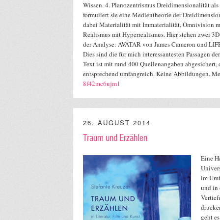
Wissen. 4. Planozentrismus Dreidimensionalität als 
formuliert sie eine Medientheorie der Dreidimension
dabei Materialität mit Immaterialität, Omnivision m
Realismus mit Hyperrealismus. Hier stehen zwei 3
der Analyse: AVATAR von James Cameron und LIFE
Dies sind die für mich interessantesten Passagen der
Text ist mit rund 400 Quellenangaben abgesichert, 
entsprechend umfangreich. Keine Abbildungen. M
8f42mc6ujm1
26. AUGUST 2014
Traum und Erzählen
Eine Ha
Univers
im Umf
und in 
Vertief
drucke
geht e