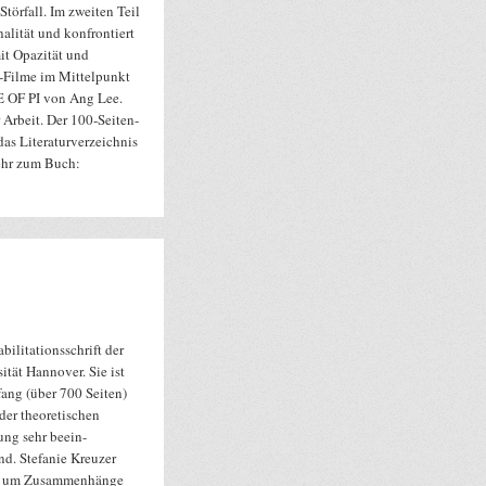
Störfall. Im zweiten Teil
alität und konfrontiert
it Opazität und
D-Filme im Mittelpunkt
 OF PI von Ang Lee.
 Arbeit. Der 100-Seiten-
das Literaturverzeichnis
ehr zum Buch:
bilitationsschrift der
ität Hannover. Sie ist
ang (über 700 Seiten)
der theoretischen
ung sehr beein-
nd. Stefanie Kreuzer
s um Zusammenhänge