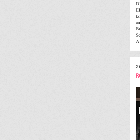
D
E
ko
au
Ba
Sc
Ab
2
R