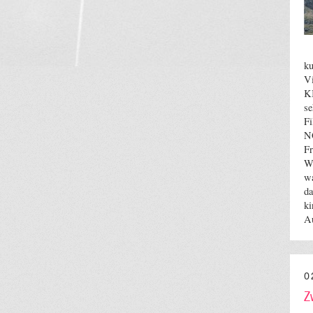
k
V
K
se
Fi
N
F
Wi
wa
da
ki
A
0
Z