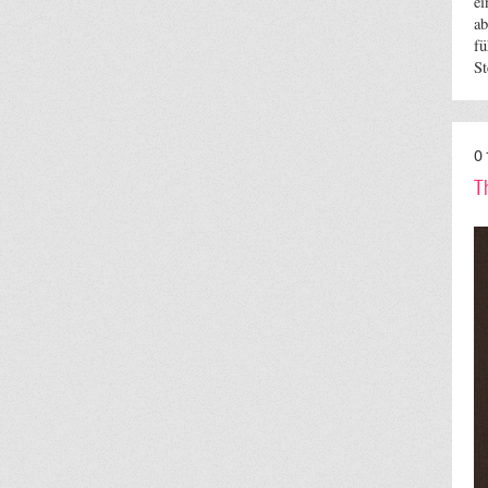
ei
ab
fü
S
0
T