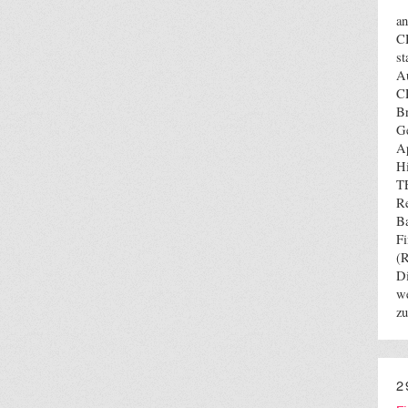
a
CH
st
Au
C
B
Ge
Ap
Hi
T
Re
Ba
F
(R
Di
we
z
2