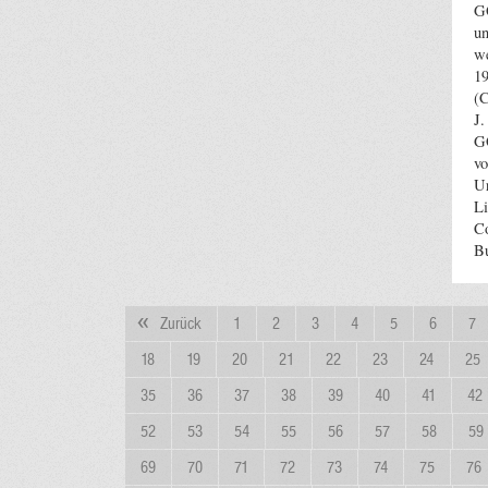
G
un
w
1
(C
J.
G
vo
Ur
Li
C
B
Zurück
1
2
3
4
5
6
7
18
19
20
21
22
23
24
25
35
36
37
38
39
40
41
42
52
53
54
55
56
57
58
59
69
70
71
72
73
74
75
76