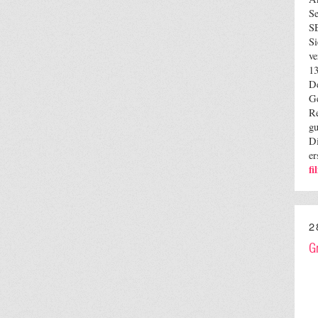
S
S
Si
ve
13
De
Ge
Re
gu
Di
er
f
2
G