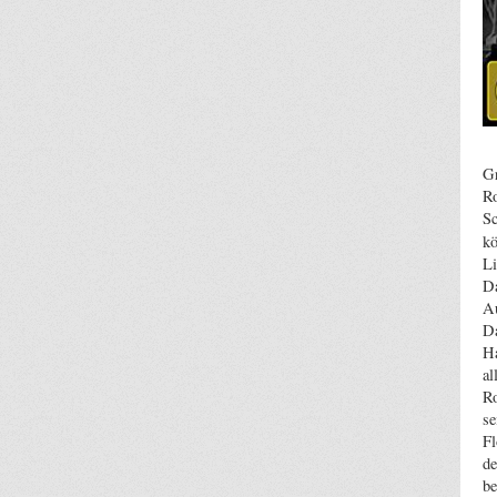
Gr
Ro
Sc
kö
Li
Da
Au
Da
Ha
al
Ro
se
Fl
de
be