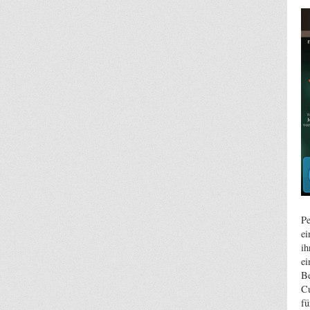
Pe
ei
ih
ei
Be
Cu
fü