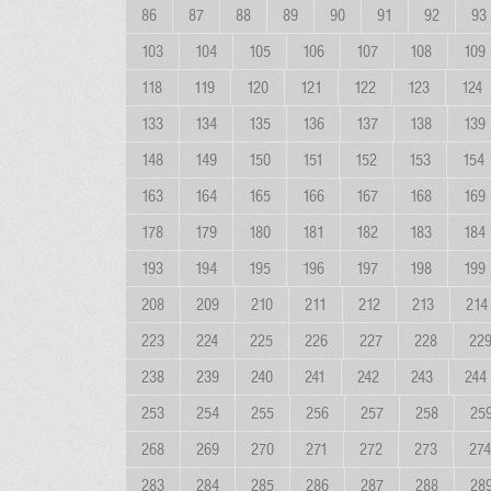
86
87
88
89
90
91
92
93
103
104
105
106
107
108
109
118
119
120
121
122
123
124
133
134
135
136
137
138
139
148
149
150
151
152
153
154
163
164
165
166
167
168
169
178
179
180
181
182
183
184
193
194
195
196
197
198
199
208
209
210
211
212
213
214
223
224
225
226
227
228
22
238
239
240
241
242
243
244
253
254
255
256
257
258
25
268
269
270
271
272
273
274
283
284
285
286
287
288
28