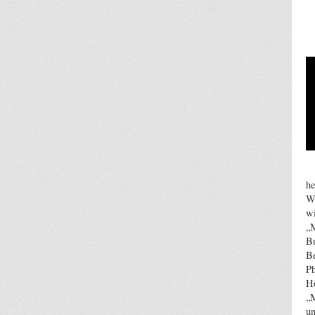
he
Wi
wi
„M
Bu
Be
Ph
Hö
„M
un