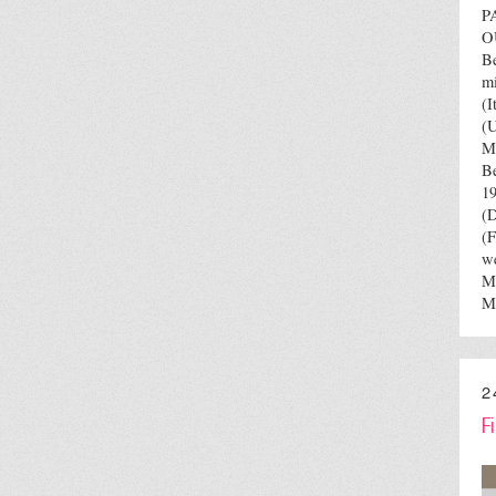
P
O
B
m
(
(
M
B
1
(
(F
w
M
M
2
F