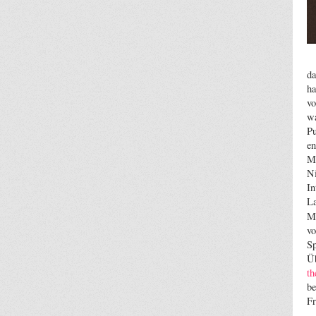
da
ha
vo
wa
Pu
en
Ma
Ni
In
La
Mu
vo
Sp
Üb
th
be
Fr