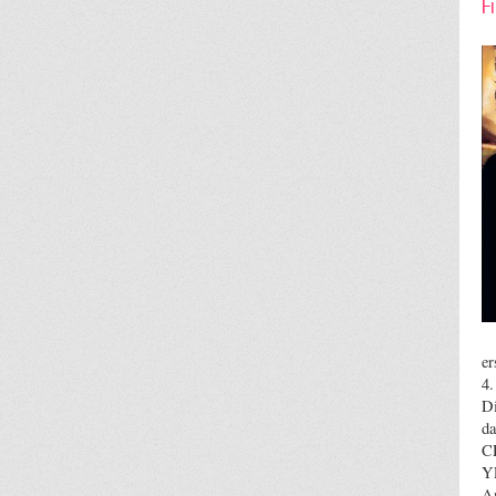
F
er
4
Di
d
C
Y
A