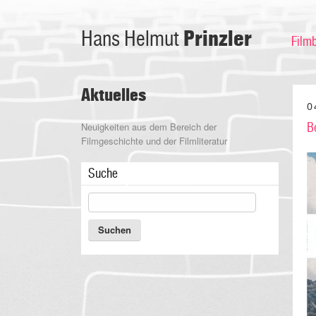
Prinzler
Hans Helmut
Film
Aktuelles
0
Neuigkeiten aus dem Bereich der
B
Filmgeschichte und der Filmliteratur
Suche