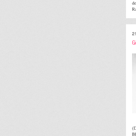
de
R
2
G
(D
B