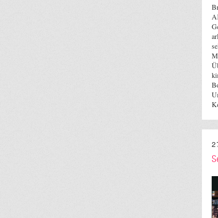
Br
AB
Ge
ar
se
Ma
Üb
ki
Bo
Un
K
2
S