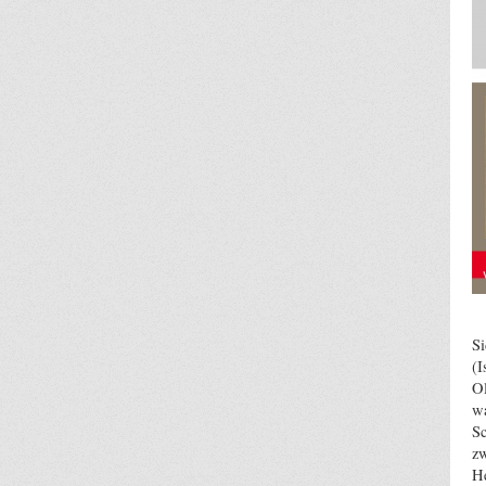
S
(
O
wa
Sc
zw
He