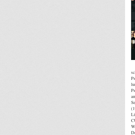
sc
Ps
lu
Ps
am
Se
(
L
C
W
D