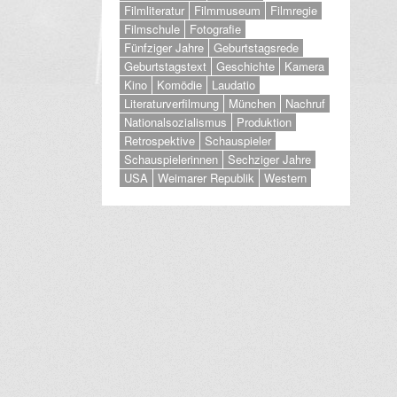
Filmliteratur
Filmmuseum
Filmregie
Filmschule
Fotografie
Fünfziger Jahre
Geburtstagsrede
Geburtstagstext
Geschichte
Kamera
Kino
Komödie
Laudatio
Literaturverfilmung
München
Nachruf
Nationalsozialismus
Produktion
Retrospektive
Schauspieler
Schauspielerinnen
Sechziger Jahre
USA
Weimarer Republik
Western