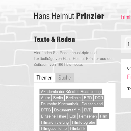
Prinzler
Hans Helmut
Film
Texte & Reden
1
Hier finden Sie Redemanuskripte und
Textbeiträge von Hans Helmut Prinzler aus dem
Zeitraum von 1961 bis heute.
0
F
Themen
Suche
Te
Akademie der Künste
Ausstellung
Autor
Berlin
Berlinale
BRD
DDR
Deutsche Kinemathek
Deutschland
DFFB
Dokumentarfilm
DVD
Einzelne Filme
Exil
Fernsehen
Film
Filmarchivierung
Filmfotografie
Filmgeschichte
Filmkritik