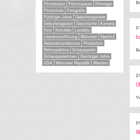
Bu
Filmliteratur
Filmmuseum
Filmregie
Filmschule
Fotografie
Fünfziger Jahre
Geburtstagsrede
Geburtstagstext
Geschichte
Kamera
0
Kino
Komödie
Laudatio
Literaturverfilmung
München
Nachruf
I
Nationalsozialismus
Produktion
Retrospektive
Schauspieler
Be
Schauspielerinnen
Sechziger Jahre
USA
Weimarer Republik
Western
2
Ü
Vo
0
W