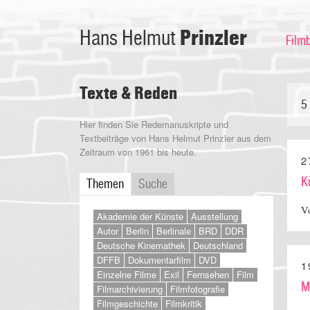
Prinzler
Hans Helmut
Film
Texte & Reden
5
Hier finden Sie Redemanuskripte und
Textbeiträge von Hans Helmut Prinzler aus dem
Zeitraum von 1961 bis heute.
2
K
Themen
Suche
Vo
Akademie der Künste
Ausstellung
Autor
Berlin
Berlinale
BRD
DDR
Deutsche Kinemathek
Deutschland
DFFB
Dokumentarfilm
DVD
1
Einzelne Filme
Exil
Fernsehen
Film
M
Filmarchivierung
Filmfotografie
Filmgeschichte
Filmkritik