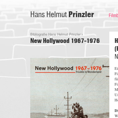
Prinzler
Hans Helmut
Film
Bibliografie Hans Helmut Prinzler
New Hollywood 1967-1976
H
(
N
Ei
Fi
fü
Fi
Mi
Un
Ho
Di
Wa