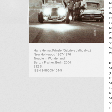
Jo
Fo
Bo
Fr
Lo
Jo
Pe
Ri
Sc
Va
Hans Helmut Prinzler/Gabriele Jatho (Hg.)
Wi
New Hollywood 1967-1976
Trouble in Wonderland
Bertz + Fischer, Berlin 2004
D
232 S.
MO
ISBN 3-86505-154-5
(G
Di
Mi
Gö
Ki
Mö
Sc
Ol