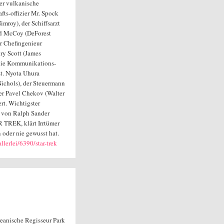
der vulkanische
fts-offizier Mr. Spock
imroy), der Schiffsarzt
rd McCoy (DeForest
er Chefingenieur
y Scott (James
die Kommunikations-
Lt. Nyota Uhura
Nichols), der Steuermann
ier Pavel Chekov (Walter
rt. Wichtigster
h von Ralph Sander
R TREK, klärt Irrtümer
 oder nie gewusst hat.
llerlei/6390/star-trek
eanische Regisseur Park