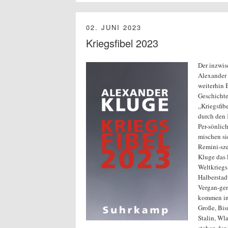
02. JUNI 2023
Kriegsfibel 2023
Der inzwis
Alexander 
weiterhin 
Geschichte
„Kriegsfib
durch den 
Per-sönlic
mischen si
Remini-sze
Kluge das 
Weltkriegs
Halberstad
Vergan-ge
kommen ins
Große, Bism
Stalin, Wl