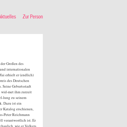
Aktuelles
Zur Person
r der Großen des
und internationalen
ai erhielt er (endlich)
reis des Deutschen
s. Seine Geburtsstadt
wid-met ihm zurzeit
el-lung zu seinem
. Dazu ist ein
r Katalog erschienen,
ns-Peter Reichmann
ll verantwortlich ist. Er
chaulich, wie er Volkers