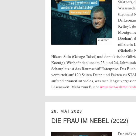
Shatner), 
Wissenscha
(Leonard N
Dr. Leona
Kelley), d
Montgomer
Doohan), 
offizierin 
(Nichelle 
Hikaru Sulu (George Takei) und der taktische Offiz
Koenig). Wir befinden uns im 23. und 24. Jahrhunde
Schauplatz ist das Raumschiff Enterprise. Das Buc
vermittelt auf 120 Seiten Daten und Fakten zu STA
auf und erinnert an vieles, was man längst vergessen
Lesenswert. Mehr zum Buch:
irrtuemer-wahrheiten/a
28. MAI 2023
DIE FRAU IM NEBEL (2022)
Der südkor