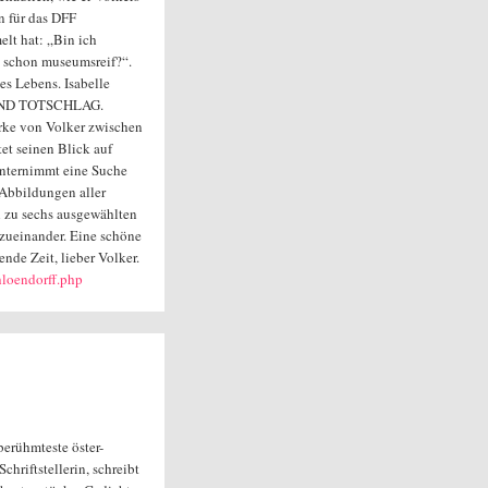
n für das DFF
lt hat: „Bin ich
h schon museumsreif?“.
es Lebens. Isabelle
D UND TOTSCHLAG.
erke von Volker zwischen
et seinen Blick auf
unternimmt eine Suche
 Abbildungen aller
l zu sechs ausgewählten
zueinander. Eine schöne
de Zeit, lieber Volker.
hloendorff.php
 berühmteste öster-
Schriftstellerin, schreibt