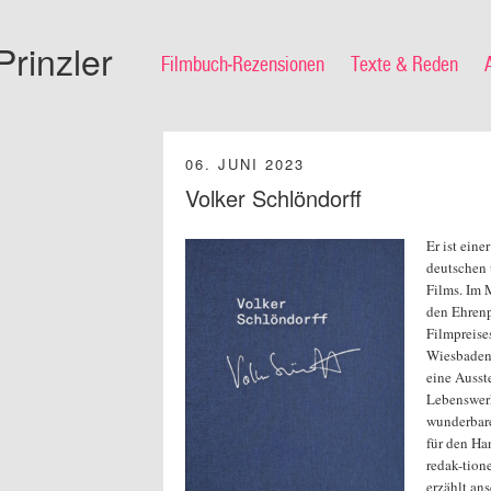
Prinzler
Filmbuch-Rezensionen
Texte & Reden
06. JUNI 2023
Volker Schlöndorff
Er ist eine
deutschen 
Films. Im M
den Ehrenp
Filmpreise
Wiesbaden 
eine Ausst
Lebenswerk
wunderbare
für den Ha
redak-tione
erzählt ans