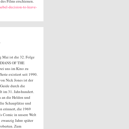
 des Films erschienen.
nebel-decision-to-leave-
Y
g Mai ist die 32. Folge
DIANS OF THE
i uns im Kino zu
Serie existiert seit 1990.
on Nick Jones ist der
 Guide durch die
t im 31. Jahr-hundert.
 an die Helden und
die Schauplätze und
n erinnert, die 1969
ls Comic in unsere Welt
zwanzig Jahre später
roberten. Zum