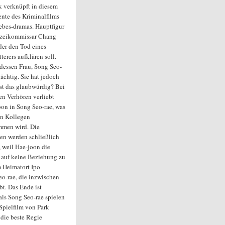
 verknüpft in diesem
nte des Kriminalfilms
ebes-dramas. Hauptfigur
lizeikommissar Chang
der den Tod eines
erers aufklären soll.
 dessen Frau, Song Seo-
dächtig. Sie hat jedoch
 Ist das glaubwürdig? Bei
en Verhören verliebt
oon in Song Seo-rae, was
en Kollegen
men wird. Die
en werden schließlich
, weil Hae-joon die
h auf keine Beziehung zu
m Heimatort Ipo
eo-rae, die inzwischen
bt. Das Ende ist
als Song Seo-rae spielen
pielfilm von Park
 die beste Regie