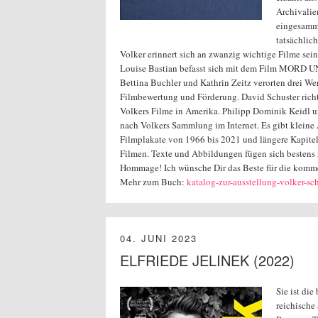
Archivalie
eingesamme
tatsächlic
Volker erinnert sich an zwanzig wichtige Filme sein
Louise Bastian befasst sich mit dem Film MOR
Bettina Buchler und Kathrin Zeitz verorten drei W
Filmbewertung und Förderung. David Schuster richt
Volkers Filme in Amerika. Philipp Dominik Keidl 
nach Volkers Sammlung im Internet. Es gibt kleine
Filmplakate von 1966 bis 2021 und längere Kapite
Filmen. Texte und Abbildungen fügen sich bestens 
Hommage! Ich wünsche Dir das Beste für die kommen
Mehr zum Buch:
katalog-zur-ausstellung-volker-sc
04. JUNI 2023
ELFRIEDE JELINEK (2022)
Sie ist die
reichische 