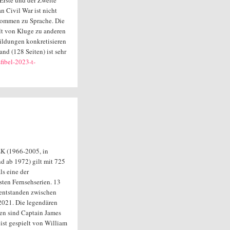
 Erste und der Zweite
 Civil War ist nicht
 kommen zu Sprache. Die
lt von Kluge zu anderen
bildungen konkretisieren
nd (128 Seiten) ist sehr
fibel-2023-t-
 (1966-2005, in
d ab 1972) gilt mit 725
ls eine der
sten Fernsehserien. 13
entstanden zwischen
021. Die legendären
en sind Captain James
eist gespielt von William