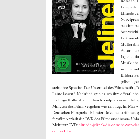
Romane, Th
Hörspiele 
Elfriede J
Nobelpreis 
beschreibe
österreichi
Dokumenta
Müller drin
Autorin ei
Jugend, ih
Musik, ihr
werden mi
Bildern au
präsent ge
steht ihre Sprache. Der Untertitel des Films heißt „
Leine lassen“. Natürlich spielt auch ihre öffentli
wichtige Rolle, die mit dem Nobelpreis einen Höhep
Minuten des Films vergehen wie im Flug. Im Mai w
Deutschen Filmpreis als bester Dokumentarfilm ausge
farbfilm verleih die DVD des Films erschienen. Un
Mehr zur DVD:
elfriede-jelinek-die-sprache-von-der
context=he