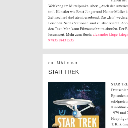
stehen der
Weltkrieg im Mittelpunkt. Aber: „Auch der American
tot“. Künstler wie Ernst Jünger und Heiner Müller
Zeitwechsel sind atemberaubend. Das „Ich“ wechse
Personen. Sechs Stationen sind zu absolvieren. Ab
den Text. Man kann Filmausschnitte abrufen. Der Ba
lesenswert. Mehr zum Buch:
alexander-kluge-kriegs
9783518431535
30. MAI 2023
STAR TREK
STAR TREK
Deutschlan
Episoden a
erfolgreich
Kinofilme 
1979 und 2
Hauptfigur
T. Kirk (m