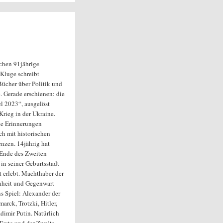
chen 91jährige
Kluge schreibt
Bücher über Politik und
. Gerade erschienen: die
el 2023“, ausgelöst
Krieg in der Ukraine.
he Erinnerungen
ch mit historischen
nzen. 14jährig hat
Ende des Zweiten
 in seiner Geburtsstadt
t erlebt. Machthaber der
nheit und Gegenwart
 Spiel: Alexander der
arck, Trotzki, Hitler,
adimir Putin. Natürlich