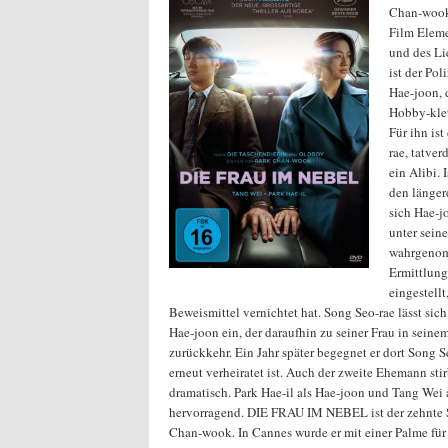
Chan-wook
Film Eleme
und des Li
ist der Po
Hae-joon, 
Hobby-klett
Für ihn ist
rae, tatver
ein Alibi.
den länger
sich Hae-j
unter sein
wahrgenom
Ermittlung
eingestellt
Beweismittel vernichtet hat. Song Seo-rae lässt sic
Hae-joon ein, der daraufhin zu seiner Frau in seine
zurückkehr. Ein Jahr später begegnet er dort Song S
erneut verheiratet ist. Auch der zweite Ehemann stir
dramatisch. Park Hae-il als Hae-joon und Tang Wei 
hervorragend. DIE FRAU IM NEBEL ist der zehnte S
Chan-wook. In Cannes wurde er mit einer Palme für