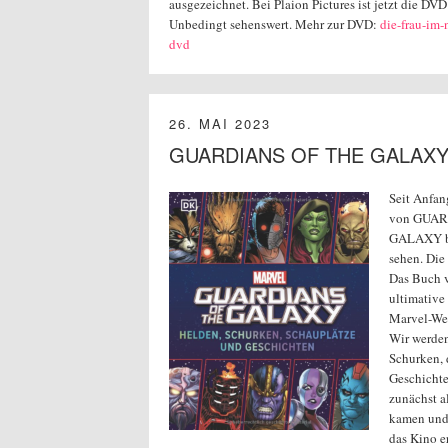
ausgezeichnet. Bei Plaion Pictures ist jetzt die DVD
Unbedingt sehenswert. Mehr zur DVD:
die-frau-im-
dvd
26. MAI 2023
GUARDIANS OF THE GALAX
Seit Anfan
von GUAR
GALAXY be
sehen. Die 
Das Buch v
ultimative
Marvel-Wel
Wir werden
Schurken, 
Geschichte
zunächst a
kamen und 
das Kino e