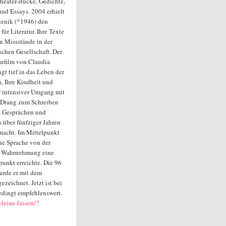
eater-stücke, Gedichte,
und Essays. 2004 erhielt
elenik (*1946) den
für Literatur. Ihre Texte
n Missstände in der
schen Gesellschaft. Der
rfilm von Claudia
gt tief in das Leben der
n, Ihre Kindheit und
r intensiver Umgang mit
 Drang zum Schreiben
t Gesprächen und
s über fünfziger Jahren
macht. Im Mittelpunkt
Die Sprache von der
che Wahrnehmung eine
unkt erreichte. Die 96
urde er mit dem
zeichnet. Jetzt ist bei
bedingt empfehlenswert.
-leine-lassen/?