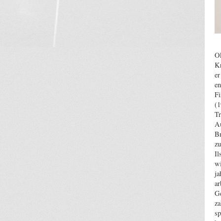
Ok
Kr
er
en
F
(1
Tr
Au
Br
zu
Il
wi
ja
ar
Ge
za
sp