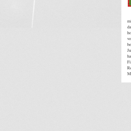
mi
da
ho
vo
be
Ju
ha
Fi
Re
M