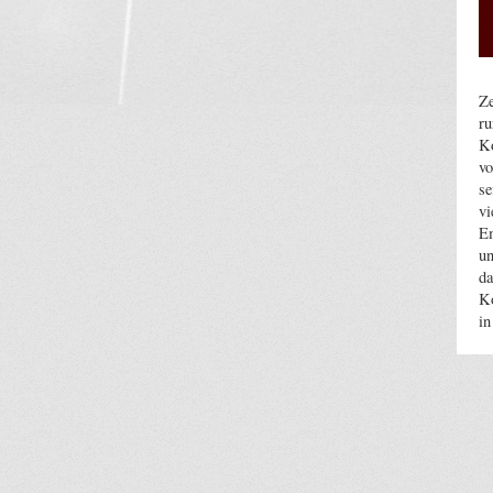
Ze
ru
Ko
vo
se
vi
Em
un
da
Ko
in