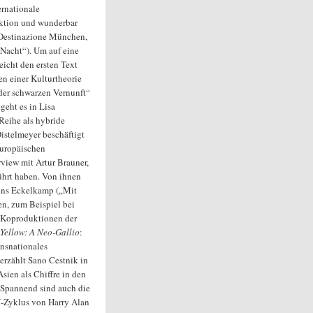
ernationale
ktion und wunderbar
„Destinazione München,
 Nacht“). Um auf eine
eicht den ersten Text
n einer Kulturtheorie
 der schwarzen Vernunft“
geht es in Lisa
Reihe als hybride
Distelmeyer beschäftigt
europäischen
view mit Artur Brauner,
ührt haben. Von ihnen
nns Eckelkamp („Mit
en, zum Beispiel bei
n Koproduktionen der
Yellow: A Neo-Gallio
:
ansnationales
erzählt Sano Cestnik in
sien als Chiffre in den
 Spannend sind auch die
-Zyklus von Harry Alan