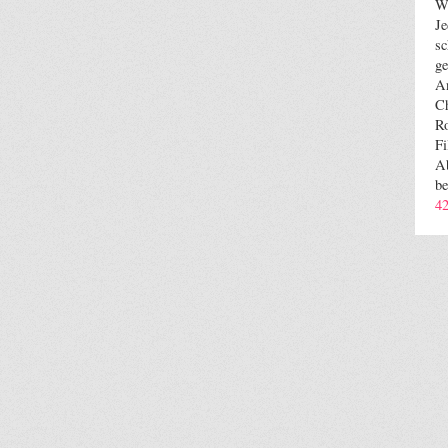
We
Je
sc
ge
An
Ch
Ro
Fi
Ab
be
4