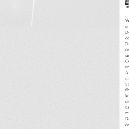
Vo
um
De
de
Da
de
si
Co
un
Am
in
Sp
üb
ko
di
ba
m
Da
de