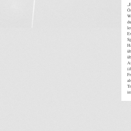
„E
Öf
Wi
du
le
Ex
Sp
Ha
üb
üb
Af
(d
Fr
al
Tr
im