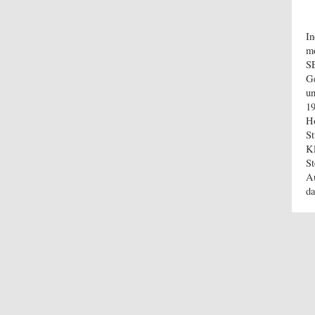
In
m
SE
G
un
19
Ho
St
Kl
St
Au
da