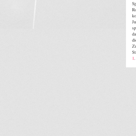
Sp
Ro
ko
Ju
sp
da
di
Zu
St
1
.