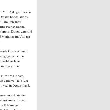
ten. Von Anbeginn waren
st die besten, die sie
 Tilo Prückner,
rika Pluhar, Hanna
Martens. Daraus entstand
ird Marianne im Übrigen
.
 Leonie Ossowski und
sich gegenüber den
hat wohl auch zu
n Wert gegeben.
 Film des Monats,
dolf-Grimme-Preis. Von
hon viel in Deutschland.
tschaft reduzieren.
 Verankerung. Es geht
hre Erfahrungen,