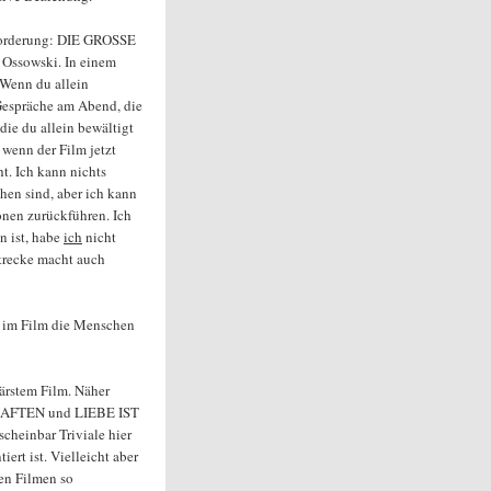
usforderung: DIE GROSSE
Ossowski. In einem
„Wenn du allein
 Gespräche am Abend, die
ie du allein bewältigt
 wenn der Film jetzt
ht. Ich kann nichts
hen sind, aber ich kann
onen zurückführen. Ich
n ist, habe
ich
nicht
Strecke macht auch
 im Film die Menschen
rstem Film. Näher
HAFTEN und LIEBE IST
heinbar Triviale hier
ert ist. Vielleicht aber
den Filmen so