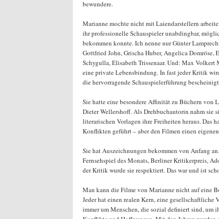
bewundere.
Marianne mochte nicht mit Laiendarstellern arbei
ihr professionelle Schauspieler unabdingbar, möglich
bekommen konnte. Ich nenne nur Günter Lamprecht,
Gottfried John, Grischa Huber, Angelica Domröse, E
Schygulla, Elisabeth Trissenaar. Und: Max Volkert 
eine private Lebensbindung. In fast jeder Kritik w
die hervorragende Schauspielerführung bescheinigt
Sie hatte eine besondere Affinität zu Büchern von
Dieter Wellershoff. Als Drehbuchautorin nahm sie 
literarischen Vorlagen ihre Freiheiten heraus. Das 
Konflikten geführt – aber den Filmen einen eigene
Sie hat Auszeichnungen bekommen von Anfang an.
Fernsehspiel des Monats, Berliner Kritikerpreis, A
der Kritik wurde sie respektiert. Das war und ist sc
Man kann die Filme von Marianne nicht auf eine Bo
Jeder hat einen realen Kern, eine gesellschaftliche
immer um Menschen, die sozial definiert sind, um i