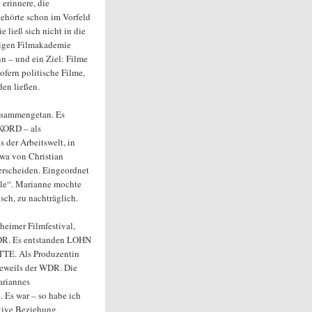
 erinnere, die
gehörte schon im Vorfeld
e ließ sich nicht in die
ligen Filmakademie
nn – und ein Ziel: Filme
ofern politische Filme,
den ließen.
zusammengetan. Es
KORD – als
der Arbeitswelt, in
twa von Christian
scheiden. Eingeordnet
ule“. Marianne mochte
sch, zu nachträglich.
imer Filmfestival,
WDR. Es entstanden LOHN
E. Als Produzentin
 jeweils der WDR. Die
ariannes
 Es war – so habe ich
tive Beziehung.