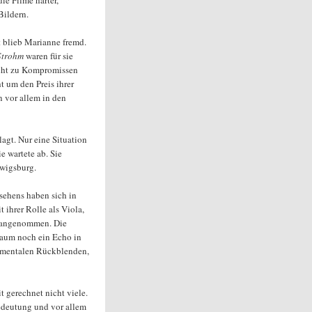
ie Filme härter,
Bildern.
t blieb Marianne fremd.
Strohm
waren für sie
nicht zu Kompromissen
ht um den Preis ihrer
n vor allem in den
agt. Nur eine Situation
ie wartete ab. Sie
dwigsburg.
sehens haben sich in
 ihrer Rolle als Viola,
n angenommen. Die
 kaum noch ein Echo in
timentalen Rückblenden,
t gerechnet nicht viele.
Bedeutung und vor allem