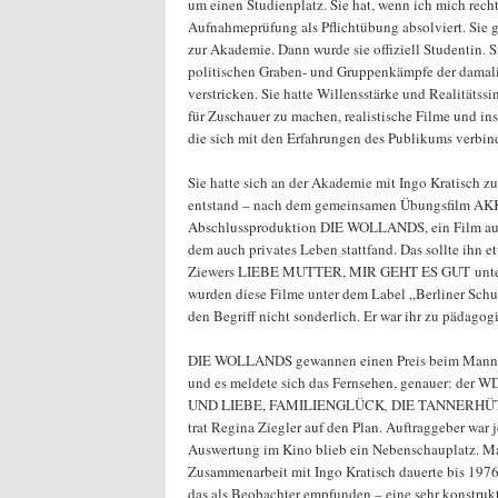
um einen Studienplatz. Sie hat, wenn ich mich recht
Aufnahmeprüfung als Pflichtübung absolviert. Sie 
zur Akademie. Dann wurde sie offiziell Studentin. Si
politischen Graben- und Gruppenkämpfe der dama
verstricken. Sie hatte Willensstärke und Realitätssi
für Zuschauer zu machen, realistische Filme und ins
die sich mit den Erfahrungen des Publikums verbin
Sie hatte sich an der Akademie mit Ingo Kratisch 
entstand – nach dem gemeinsamen Übungsfilm AK
Abschlussproduktion DIE WOLLANDS, ein Film aus 
dem auch privates Leben stattfand. Das sollte ihn e
Ziewers LIEBE MUTTER, MIR GEHT ES GUT unter
wurden diese Filme unter dem Label „Berliner Sch
den Begriff nicht sonderlich. Er war ihr zu pädagogi
DIE WOLLANDS gewannen einen Preis beim Mannhe
und es meldete sich das Fernsehen, genauer: der 
UND LIEBE, FAMILIENGLÜCK
,
DIE TANNERHÜTT
trat Regina Ziegler auf den Plan. Auftraggeber war
Auswertung im Kino blieb ein Nebenschauplatz. M
Zusammenarbeit mit Ingo Kratisch dauerte bis 1976.
das als Beobachter empfunden – eine sehr konstruk