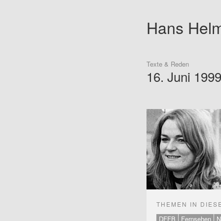
Hans Hel
Texte & Reden
16. Juni 199
THEMEN IN DIES
DFFB
Fernsehen
N