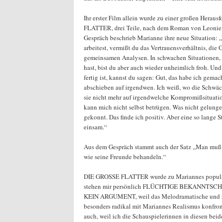
Ihr erster Film allein wurde zu einer großen Hera
FLATTER, drei Teile, nach dem Roman von Leonie 
Gespräch beschrieb Marianne ihre neue Situation: 
arbeitest, vermißt du das Vertrauensverhältnis, die
gemeinsamen Analysen. In schwachen Situationen, d
hast, bist du aber auch wieder unheimlich froh. Und
fertig ist, kannst du sagen: Gut, das habe ich gemac
abschieben auf irgendwen. Ich weiß, wo die Schwäc
sie nicht mehr auf irgendwelche Kompromißsituati
kann mich nicht selbst betrügen. Was nicht gelunge
gekonnt. Das finde ich positiv. Aber eine so lange 
einsam.“
Aus dem Gespräch stammt auch der Satz „Man muß
wie seine Freunde behandeln.“
DIE GROSSE FLATTER wurde zu Mariannes populä
stehen mir persönlich FLÜCHTIGE BEKANNTSC
KEIN ARGUMENT, weil das Melodramatische und sc
besonders radikal mit Mariannes Realismus konfronti
auch, weil ich die Schauspielerinnen in diesen bei