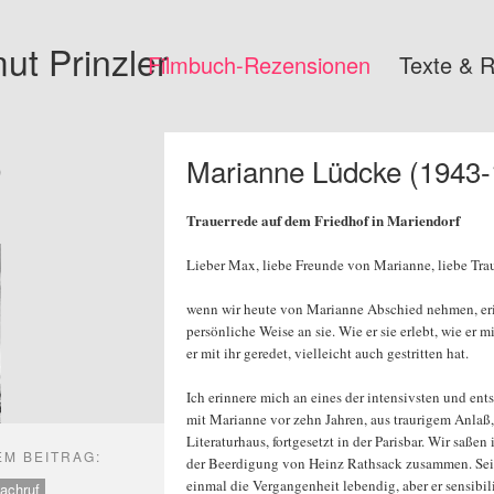
mut
Prinzler
Filmbuch-Rezensionen
Texte & 
9
Marianne Lüdcke (1943-
Trauerrede auf dem Friedhof in Mariendorf
Lieber Max, liebe Freunde von Marianne, liebe Trau
wenn wir heute von Marianne Abschied nehmen, erin
persönliche Weise an sie. Wie er sie erlebt, wie er mi
er mit ihr geredet, vielleicht auch gestritten hat.
Ich erinnere mich an eines der intensivsten und en
mit Marianne vor zehn Jahren, aus traurigem Anlaß
Literaturhaus, fortgesetzt in der Parisbar. Wir saße
EM BEITRAG:
der Beerdigung von Heinz Rathsack zusammen. Se
einmal die Vergangenheit lebendig, aber er sensibili
achruf