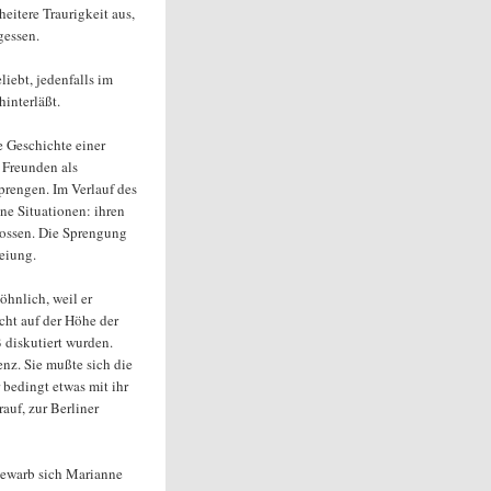
eitere Traurigkeit aus,
gessen.
iebt, jedenfalls im
hinterläßt.
e Geschichte einer
t Freunden als
prengen. Im Verlauf des
ne Situationen: ihren
nossen. Die Sprengung
eiung.
öhnlich, weil er
icht auf der Höhe der
 diskutiert wurden.
enz. Sie mußte sich die
r bedingt etwas mit ihr
rauf, zur Berliner
bewarb sich Marianne