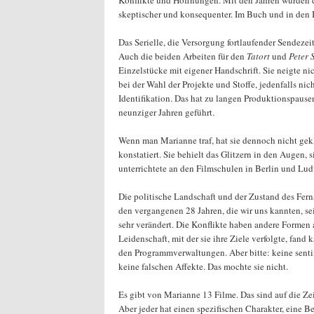
Konflikte und Hoffnungen. Mit den Jahren wurden d
skeptischer und konsequenter. Im Buch und in den 
Das Serielle, die Versorgung fortlaufender Sendezei
Auch die beiden Arbeiten für den
Tatort
und
Peter 
Einzelstücke mit eigener Handschrift. Sie neigte 
bei der Wahl der Projekte und Stoffe, jedenfalls nic
Identifikation. Das hat zu langen Produktionspause
neunziger Jahren geführt.
Wenn man Marianne traf, hat sie dennoch nicht gekl
konstatiert. Sie behielt das Glitzern in den Augen, s
unterrichtete an den Filmschulen in Berlin und Lu
Die politische Landschaft und der Zustand des Fern
den vergangenen 28 Jahren, die wir uns kannten, seit
sehr verändert. Die Konflikte haben andere Forme
Leidenschaft, mit der sie ihre Ziele verfolgte, fand
den Programmverwaltungen. Aber bitte: keine sen
keine falschen Affekte. Das mochte sie nicht.
Es gibt von Marianne 13 Filme. Das sind auf die Zei
Aber jeder hat einen spezifischen Charakter, eine 