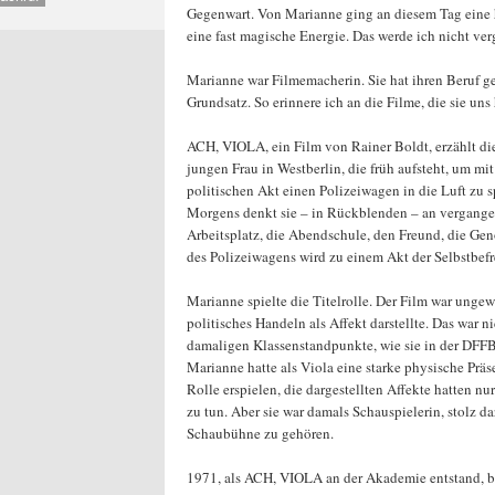
Gegenwart. Von Marianne ging an diesem Tag eine h
eine fast magische Energie. Das werde ich nicht ver
Marianne war Filmemacherin. Sie hat ihren Beruf gel
Grundsatz. So erinnere ich an die Filme, die sie uns 
ACH, VIOLA, ein Film von Rainer Boldt, erzählt di
jungen Frau in Westberlin, die früh aufsteht, um mi
politischen Akt einen Polizeiwagen in die Luft zu s
Morgens denkt sie – in Rückblenden – an vergange
Arbeitsplatz, die Abendschule, den Freund, die Ge
des Polizeiwagens wird zu einem Akt der Selbstbefr
Marianne spielte die Titelrolle. Der Film war ungew
politisches Handeln als Affekt darstellte. Das war n
damaligen Klassenstandpunkte, wie sie in der DFFB
Marianne hatte als Viola eine starke physische Präs
Rolle erspielen, die dargestellten Affekte hatten nu
zu tun. Aber sie war damals Schauspielerin, stolz da
Schaubühne zu gehören.
1971, als ACH, VIOLA an der Akademie entstand, 