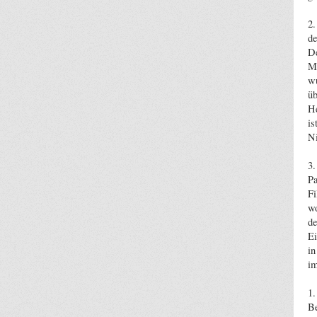
2.
de
De
Mo
wu
üb
He
is
Ni
3.
Pa
Fi
wo
de
Ei
in
im
1.
Be