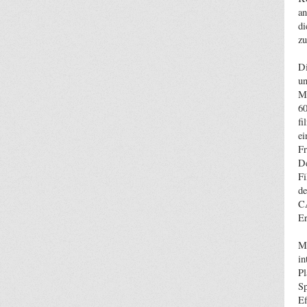
an
di
zu
Di
un
Mi
60
fi
ei
Fr
De
Fi
de
C
E
Mi
in
Pl
Sp
Ef