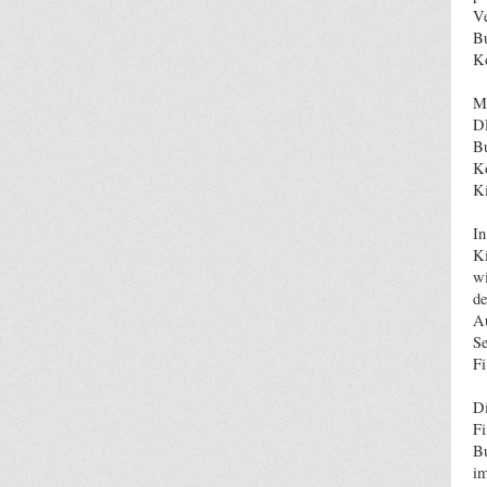
Ve
Bu
Ko
Mi
DD
Bu
Ko
K
In
Ki
wi
de
Au
Se
Fi
Di
Fi
Bu
im