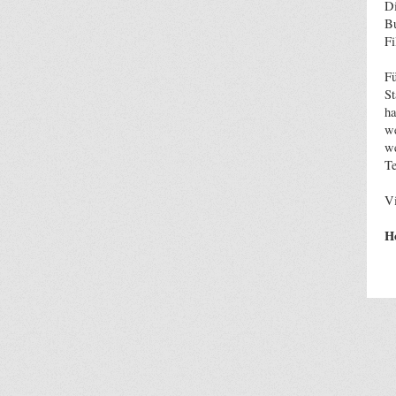
Di
Bu
Fi
Fü
St
ha
we
we
Te
Vi
H