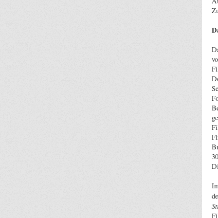
Au
Zu
Da
Da
vo
Fi
Do
Se
Fo
Be
ge
Fi
Fi
Bu
3
Di
Im
de
St
Fi