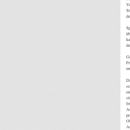
Ve
St
de
Sp
üb
ka
de
Gr
Fr
un
D
se
ei
st
fr
Au
pr
Ob
A