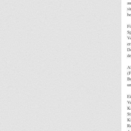
au
si
be
Fi
Sp
Vo
er
De
de
Al
(F
Bu
un
Ei
Ve
Ka
St
Ki
Re