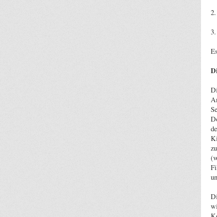
2.
3.
Es
D
Di
Ar
Se
Do
de
Ki
zu
(v
Fi
un
Di
wi
Ko