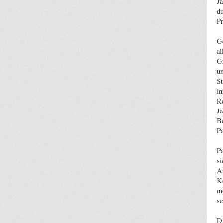
Jä
du
Pr
Ge
al
Gr
un
St
in
Re
Ja
Be
Pa
Pa
si
Ar
Ko
mö
sc
Di