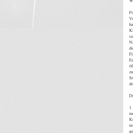
We
Fi
Ve
ha
Ki
sa
Na
di
Fi
En
öf
zu
Si
de
Dr
1.
na
Ku
im
ge