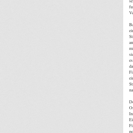
se
fu
Ve
Ba
ei
St
an
mi
si
es
da
Fi
ei
St
na
De
Os
In
Ei
Fi
po