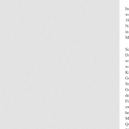
I
we
19
Na
in
Mi
Sc
Da
wi
wa
Ki
Ge
St
Ge
de
Fi
zw
he
Mo
Qu