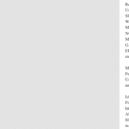
Re
Un
S
W
M
N
Mu
G
E
ei
Mi
Fe
Un
un
Ic
Fi
hä
Ab
fi
in