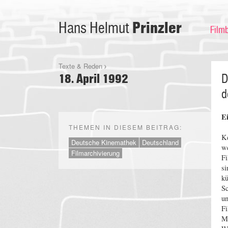
Prinzler
Hans Helmut
Film
Texte & Reden
18. April 1992
D
d
E
THEMEN IN DIESEM BEITRAG:
Ke
Deutsche Kinemathek
Deutschland
we
Filmarchivierung
Fi
si
kü
Sc
un
Fi
Ma